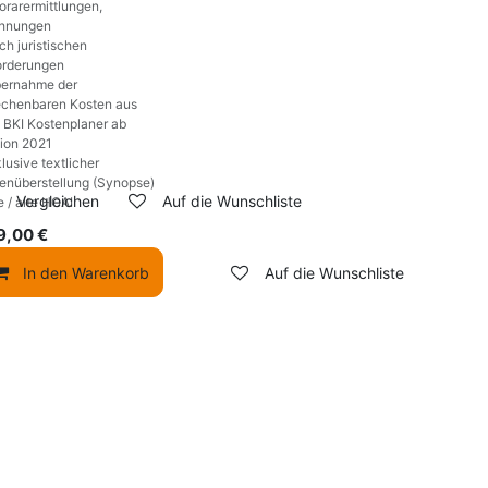
rarermittlungen,
hnungen
ch juristischen
orderungen
bernahme der
echenbaren Kosten aus
 BKI Kostenplaner ab
sion 2021
klusive textlicher
enüberstellung (Synopse)
Vergleichen
Auf die Wunschliste
 / alte HOAI
9,00
€
In den Warenkorb
Auf die Wunschliste