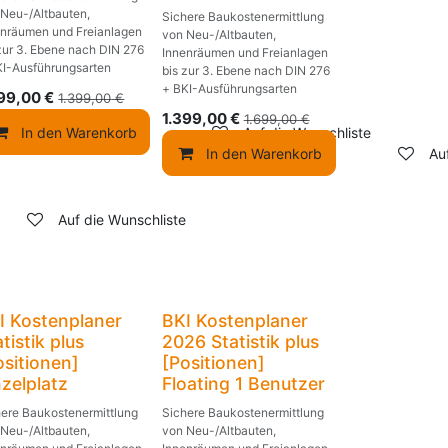
 Neu-/Altbauten,
Sichere Baukostenermittlung
enräumen und Freianlagen
von Neu-/Altbauten,
zur 3. Ebene nach DIN 276
Innenräumen und Freianlagen
KI-Ausführungsarten
bis zur 3. Ebene nach DIN 276
+ BKI-Ausführungsarten
099,00
€
1.399,00
€
1.399,00
€
1.699,00
€
In den Warenkorb
Auf die Wunschliste
In den Warenkorb
Au
Auf die Wunschliste
Jubiläums-Rabatt
I Kostenplaner
BKI Kostenplaner
tistik plus
2026 Statistik plus
ositionen]
[Positionen]
nzelplatz
Floating 1 Benutzer
here Baukostenermittlung
Sichere Baukostenermittlung
 Neu-/Altbauten,
von Neu-/Altbauten,