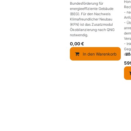
Hono
Bundesförderung für
Rec
energieeffiziente Gebäude
- na
(BEG). Für den Nachweis
Anf
Klimafreundlicher Neubau
- Ü
(KFN) ist das Zusatzmodul
anr
Ökobilanzierung nach QNG
dem
notwendig.
Ver
0,00
€
- In
Geg
In den Warenkorb
neue
59