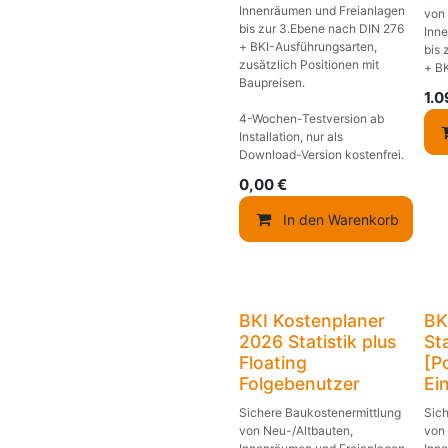
Innenräumen und Freianlagen
von
bis zur 3.Ebene nach DIN 276
Inn
+ BKI-Ausführungsarten,
bis 
zusätzlich Positionen mit
+ B
Baupreisen.
1.
4-Wochen-Testversion ab
Installation, nur als
Download-Version kostenfrei.
0,00
€
In den Warenkorb
BKI Kostenplaner
BK
2026 Statistik plus
Sta
Floating
[P
Folgebenutzer
Ei
Sichere Baukostenermittlung
Sic
von Neu-/Altbauten,
von