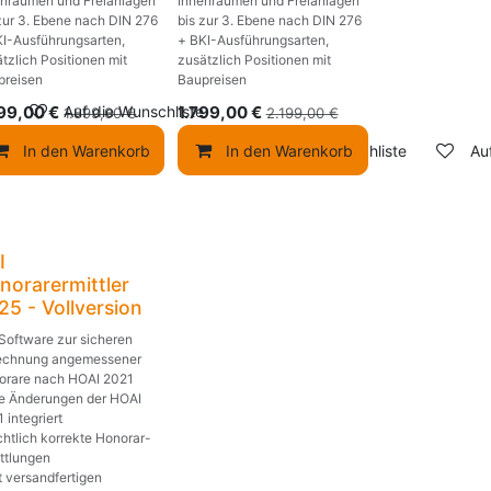
enräumen und Freianlagen
Innenräumen und Freianlagen
zur 3. Ebene nach DIN 276
bis zur 3. Ebene nach DIN 276
KI-Ausführungsarten,
+ BKI-Ausführungsarten,
tzlich Positionen mit
zusätzlich Positionen mit
preisen
Baupreisen
599,00
€
Auf die Wunschliste
1.799,00
€
1.899,00
€
2.199,00
€
In den Warenkorb
In den Warenkorb
Auf die Wunschliste
Au
I
norarermittler
25 - Vollversion
Software zur sicheren
echnung angemessener
orare nach HOAI 2021
le Änderungen der HOAI
 integriert
chtlich korrekte Honorar-
ttlungen
t versandfertigen