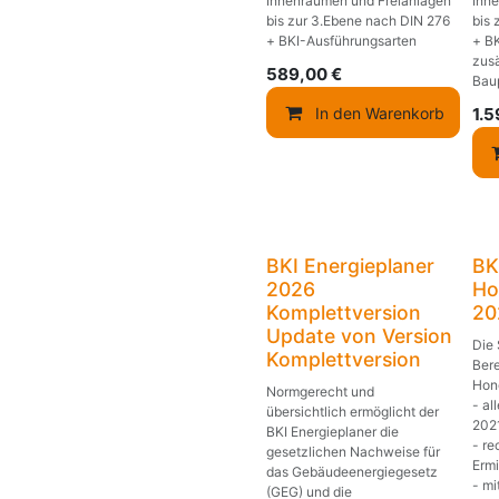
Innenräumen und Freianlagen
Inn
bis zur 3.Ebene nach DIN 276
bis 
+ BKI-Ausführungsarten
+ B
zusä
589,00
€
Bau
In den Warenkorb
1.
BKI Energieplaner
BK
2026
Ho
Komplettversion
20
Update von Version
Die 
Komplettversion
Ber
Hon
Normgerecht und
- al
übersichtlich ermöglicht der
2021
BKI Energieplaner die
- re
gesetzlichen Nachweise für
Ermi
das Gebäudeenergiegesetz
- mi
(GEG) und die