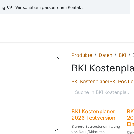
ung
Wir schätzen persönlichen Kontakt
oftware
CAD-Software
Ausschreibungstexte
Ba
Produkte
Daten
BKI
BKI Kostenpl
BKI Kostenplaner
BKI Positi
Neu!
Ju
BKI Kostenplaner
BK
2026 Testversion
20
Ei
Sichere Baukostenermittlung
von Neu-/Altbauten,
Sic