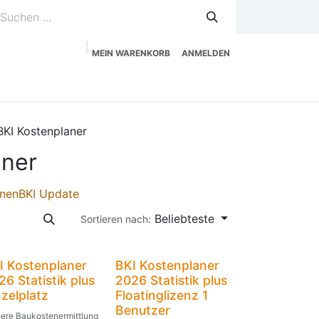
MEIN WARENKORB
ANMELDEN
uzeitplanung
Service
Shop
BKI Kostenplaner
aner
onen
BKI Update
Beliebteste
Sortieren nach:
biläums-Rabatt
Jubiläums-Rabatt
I Kostenplaner
BKI Kostenplaner
26 Statistik plus
2026 Statistik plus
nzelplatz
Floatinglizenz 1
Benutzer
here Baukostenermittlung