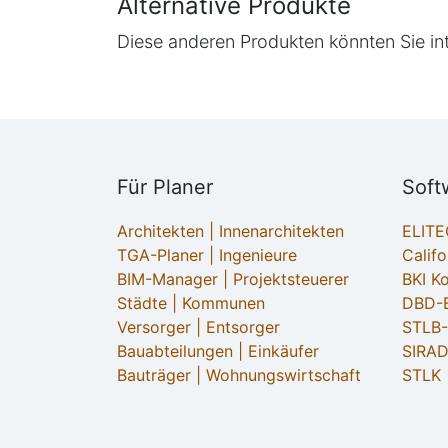
Alternative Produkte
Diese anderen Produkten könnten Sie in
Für Planer
Soft
Architekten | Innenarchitekten
ELIT
TGA-Planer | Ingenieure
Califo
BIM-Manager | Projektsteuerer
BKI K
Städte | Kommunen
DBD-B
Versorger | Entsorger
STLB
Bauabteilungen | Einkäufer
SIRAD
Bauträger | Wohnungswirtschaft
STLK