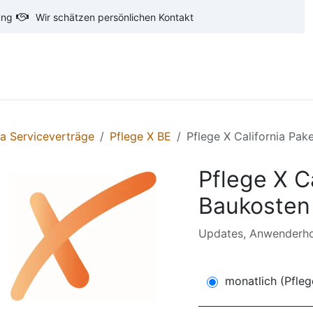
ung
Wir schätzen persönlichen Kontakt
oftware
CAD-Software
Ausschreibungstexte
Ba
ia Serviceverträge
Pflege X BE
Pflege X California Pak
Pflege X C
Baukosten
Updates, Anwenderhot
monatlich (Pfleg