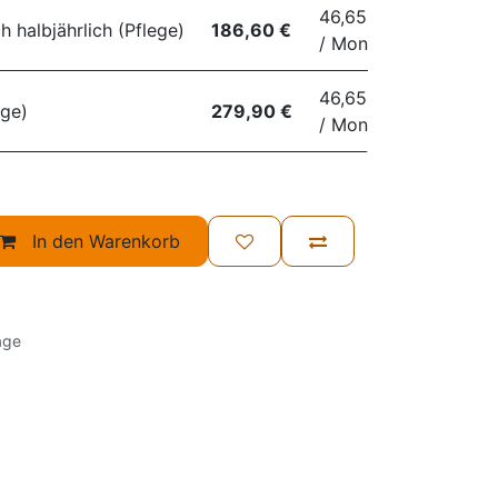
46,65 €
 halbjährlich (Pflege)
186,60 €
/ Monat
46,65 €
ege)
279,90 €
/ Monat
In den Warenkorb
age