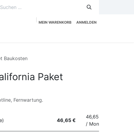
MEIN WARENKORB
ANMELDEN
uzeitplanung
Service
Shop
et Baukosten
alifornia Paket
line, Fernwartung.
46,65 €
e)
46,65 €
/ Monat