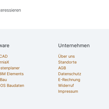
teressieren
ware
Unternehmen
ECAD
Über uns
rniaX
Standorte
ostenplaner
AGB
IM Elements
Datenschutz
-Bau
E-Rechnung
OS Baudaten
Widerruf
Impressum