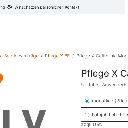
ung
Wir schätzen persönlichen Kontakt
oftware
CAD-Software
Ausschreibungstexte
Ba
ia Serviceverträge
Pflege X BE
Pflege X California Mod
Pflege X C
Updates, Anwenderho
monatlich (Pfleg
halbjährlich (Pfl
zzgl. USt.