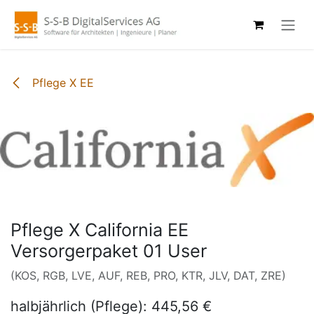
Zum Inhalt springen
Pflege X EE
Pflege X California EE
Versorgerpaket 01 User
(KOS, RGB, LVE, AUF, REB, PRO, KTR, JLV, DAT, ZRE)
halbjährlich (Pflege): 445,56 €