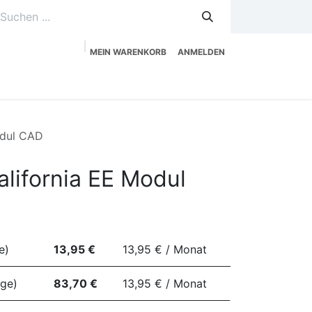
MEIN WARENKORB
ANMELDEN
uzeitplanung
Service
Shop
odul CAD
alifornia EE Modul
e)
13,95 €
13,95 € / Monat
ege)
83,70 €
13,95 € / Monat