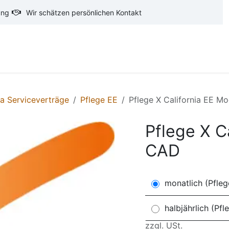
ung
Wir schätzen persönlichen Kontakt
oftware
CAD-Software
Ausschreibungstexte
Ba
ia Serviceverträge
Pflege EE
Pflege X California EE M
Pflege X C
CAD
monatlich (Pfleg
halbjährlich (Pfl
zzgl. USt.