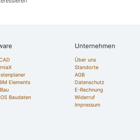
teressieren
ware
Unternehmen
ECAD
Über uns
rniaX
Standorte
ostenplaner
AGB
IM Elements
Datenschutz
-Bau
E-Rechnung
OS Baudaten
Widerruf
Impressum