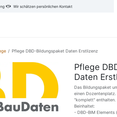
ung
Wir schätzen persönlichen Kontakt
oftware
CAD-Software
Ausschreibungstexte
Ba
ege
Pflege DBD-Bildungspaket Daten Erstlizenz
Pflege DB
Daten Erst
Das Bildungspaket um
einen Dozentenplatz.
"komplett" enthalten.
Beinhaltet:
- DBD-BIM Elements (