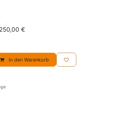
e
: 250,00 €
In den Warenkorb
age