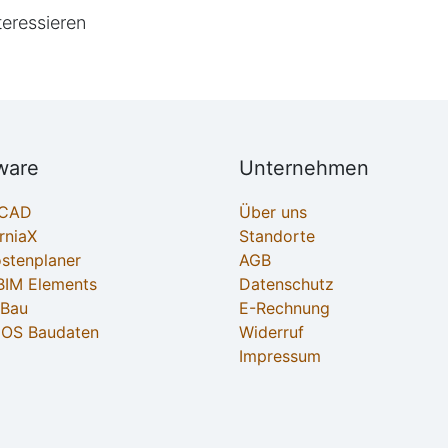
teressieren
ware
Unternehmen
ECAD
Über uns
rniaX
Standorte
ostenplaner
AGB
IM Elements
Datenschutz
-Bau
E-Rechnung
OS Baudaten
Widerruf
Impressum