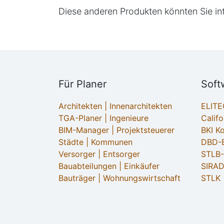
Diese anderen Produkten könnten Sie in
Für Planer
Soft
Architekten | Innenarchitekten
ELIT
TGA-Planer | Ingenieure
Califo
BIM-Manager | Projektsteuerer
BKI K
Städte | Kommunen
DBD-B
Versorger | Entsorger
STLB
Bauabteilungen | Einkäufer
SIRAD
Bauträger | Wohnungswirtschaft
STLK