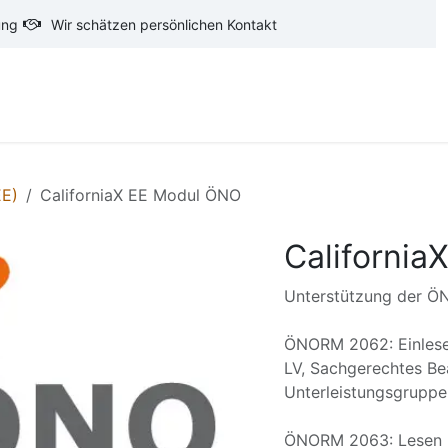
ung
Wir schätzen persönlichen Kontakt
oftware
CAD-Software
Ausschreibungstexte
Ba
EE)
CaliforniaX EE Modul ÖNO
Californi
Unterstützung der 
ÖNORM 2062: Einlesen
LV, Sachgerechtes Be
Unterleistungsgruppe
ÖNORM 2063: Lesen u