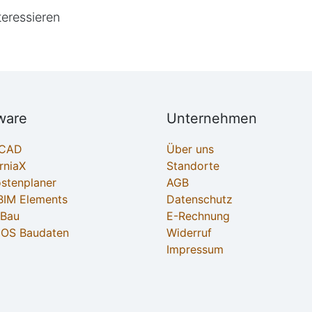
teressieren
ware
Unternehmen
ECAD
Über uns
rniaX
Standorte
ostenplaner
AGB
IM Elements
Datenschutz
-Bau
E-Rechnung
OS Baudaten
Widerruf
Impressum