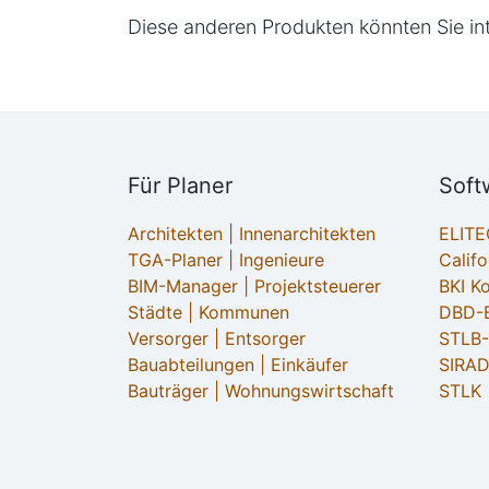
Diese anderen Produkten könnten Sie in
Für Planer
Soft
Architekten | Innenarchitekten
ELIT
TGA-Planer | Ingenieure
Califo
BIM-Manager | Projektsteuerer
BKI K
Städte | Kommunen
DBD-B
Versorger | Entsorger
STLB
Bauabteilungen | Einkäufer
SIRAD
Bauträger | Wohnungswirtschaft
STLK