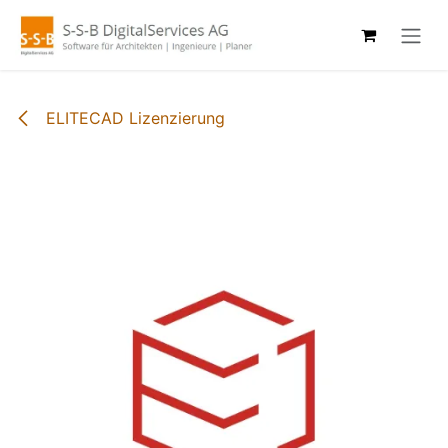
Zum Inhalt springen
ELITECAD Lizenzierung