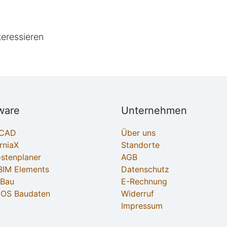
teressieren
ware
Unternehmen
ECAD
Über uns
rniaX
Standorte
ostenplaner
AGB
IM Elements
Datenschutz
-Bau
E-Rechnung
OS Baudaten
Widerruf
Impressum