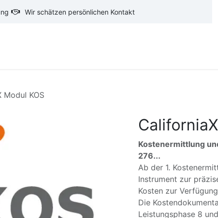
ung
Wir schätzen persönlichen Kontakt
oftware
CAD-Software
Ausschreibungstexte
Ba
aX Modul KOS
California
Kostenermittlung un
276...
Ab der 1. Kostenermit
Instrument zur präzis
Kosten zur Verfügun
Die Kostendokumentati
Leistungsphase 8 und