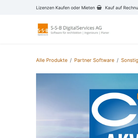
Zum Inhalt springen
Lizenzen Kaufen oder Mieten
Kauf auf Rechn
AVA-S
Alle Produkte
Partner Software
Sonsti