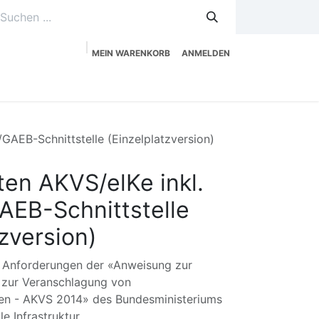
MEIN WARENKORB
ANMELDEN
uzeitplanung
Service
Shop
GAEB-Schnittstelle (Einzelplatzversion)
ten AKVS/elKe inkl.
EB-Schnittstelle
tzversion)
le Anforderungen der «Anweisung zur
 zur Veranschlagung von
n - AKVS 2014» des Bundesministeriums
le Infrastruktur.