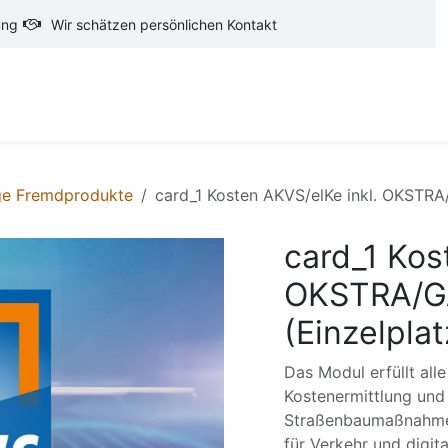
ung
Wir schätzen persönlichen Kontakt
oftware
CAD-Software
Ausschreibungstexte
Ba
ge Fremdprodukte
card_1 Kosten AKVS/elKe inkl. OKSTRA/
card_1 Kos
OKSTRA/GA
(Einzelpla
Das Modul erfüllt al
Kostenermittlung und
Straßenbaumaßnahme
für Verkehr und digita