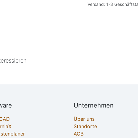
Versand: 1-3 Geschäftst
teressieren
ware
Unternehmen
ECAD
Über uns
rniaX
Standorte
ostenplaner
AGB