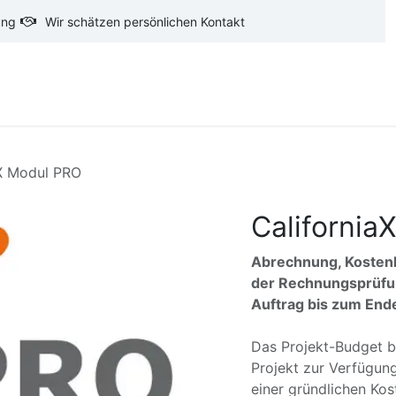
ung
Wir schätzen persönlichen Kontakt
oftware
CAD-Software
Ausschreibungstexte
Ba
aX Modul PRO
California
Abrechnung, Kostenk
der Rechnungsprüfun
Auftrag bis zum Ende
Das Projekt-Budget be
Projekt zur Verfügung
einer gründlichen Kos