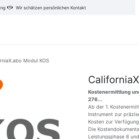
ung
Wir schätzen persönlichen Kontakt
oftware
CAD-Software
Ausschreibungstexte
Ba
orniaX.abo Modul KOS
California
Kostenermittlung un
276...
Ab der 1. Kostenermit
Instrument zur präzis
Kosten zur Verfügun
Die Kostendokumentati
Leistungsphase 8 und