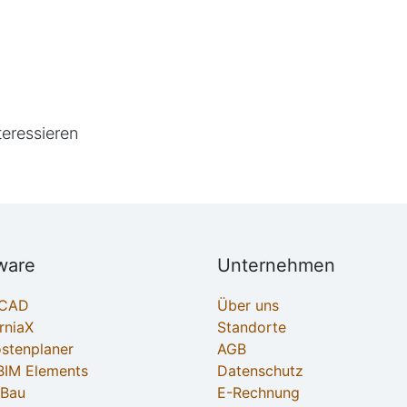
teressieren
ware
Unternehmen
ECAD
Über uns
rniaX
Standorte
ostenplaner
AGB
IM Elements
Datenschutz
-Bau
E-Rechnung