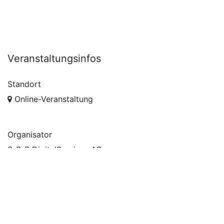
Veranstaltungsinfos
Standort
Online-Veranstaltung
Organisator
S-S-B DigitalServices AG
+49 511 92889-0
info@s-s-b.de
Teilen
Finden Sie heraus, was über diese Veranstaltung