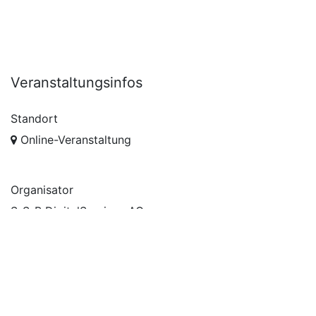
Veranstaltungsinfos
Standort
Online-Veranstaltung
Organisator
S-S-B DigitalServices AG
+49 511 92889-0
info@s-s-b.de
Teilen
Finden Sie heraus, was über diese Veranstaltung