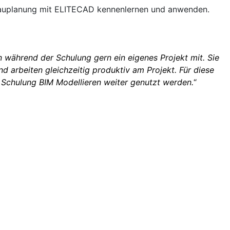
bauplanung mit ELITECAD kennenlernen und anwenden.
n während der Schulung gern ein eigenes Projekt mit. Sie
nd arbeiten gleichzeitig produktiv am Projekt. Für diese
 Schulung BIM Modellieren weiter genutzt werden.
“
 wird diese Schulung anerkannt?
 erfolgt der Nachweis?
t die Anerkennung auch für andere