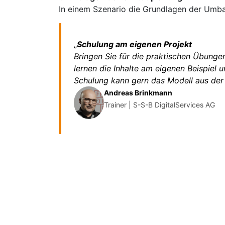
In einem Szenario die Grundlagen der Um
„
Schulung am eigenen Projekt
Bringen Sie für die praktischen Übunge
lernen die Inhalte am eigenen Beispiel u
Schulung kann gern das Modell aus der
Andreas Brinkmann
Trainer | S-S-B DigitalServices AG
Anerkannte
Wie
Fortbildung
Wie
Kammermitglieder bekommen
für diese Schulung 8
Gil
Fortbildungsstunden