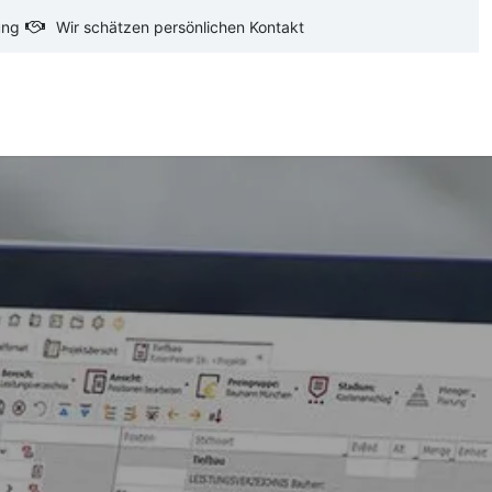
ung
Wir schätzen persönlichen Kontakt
oftware
CAD-Software
Ausschreibungstexte
Ba