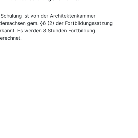
 Schulung ist von der Architektenkammer
dersachsen gem. §6 (2) der Fortbildungssatzung
rkannt. Es werden 8 Stunden Fortbildung
erechnet.
 erfolgt der Nachweis?
t die Anerkennung auch für andere
hitektenkammern?
ware
Unternehmen