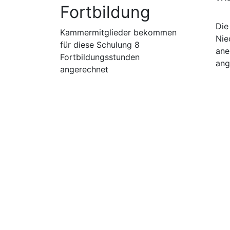
Fortbildung
Die
Kammermitglieder bekommen
Nie
für diese Schulung 8
ane
Fortbildungsstunden
ang
angerechnet
Wie
Gil
Arc
Für Planer
Soft