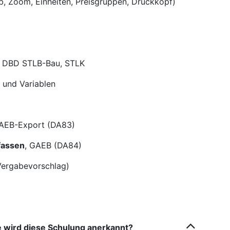
b, Zoom, Einheiten, Preisgruppen, Druckkopf)
, DBD STLB-Bau, STLK
) und Variablen
GAEB-Export (DA83)
fassen
, GAEB (DA84)
 Vergabevorschlag)
 wird diese Schulung anerkannt?