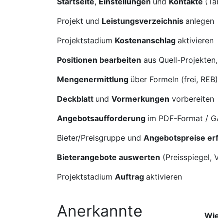
Startseite
,
Einstellungen
und
Kontakte
(Ta
Projekt und
Leistungsverzeichnis
anlegen
Projektstadium
Kostenanschlag
aktivieren
Positionen bearbeiten
aus Quell-Projekten
Mengenermittlung
über Formeln (frei, REB
Deckblatt
und
Vormerkungen
vorbereiten
Angebotsaufforderung
im PDF-Format / 
Bieter/Preisgruppe und
Angebotspreise er
Bieterangebote auswerten
(Preisspiegel,
Projektstadium
Auftrag
aktivieren
Anerkannte
Wie