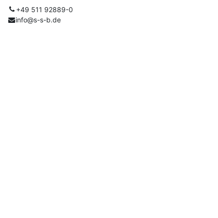
+49 511 92889-0
info@s-s-b.de
Wegbeschreibung
Organisator
S-S-B DigitalServices AG
+49 511 92889-0
info@s-s-b.de
Teilen
Finden Sie heraus, was über diese Veranstaltung
gesagt wird und beteiligen Sie sich am Gespräch.