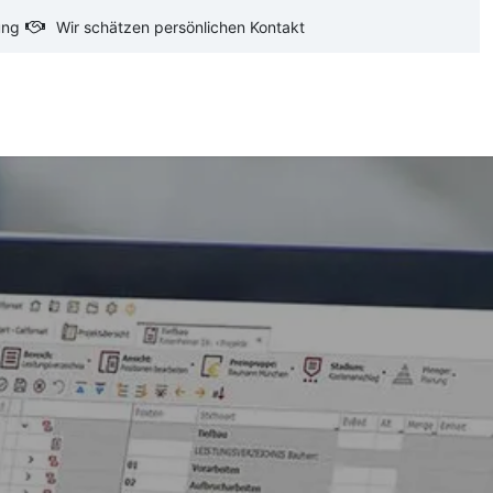
ung
Wir schätzen persönlichen Kontakt
oftware
CAD-Software
Ausschreibungstexte
Ba